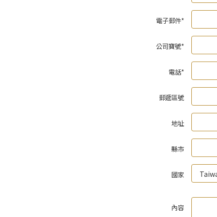
電子郵件*
公司寶號*
電話*
郵遞區號
地址
縣市
國家
內容