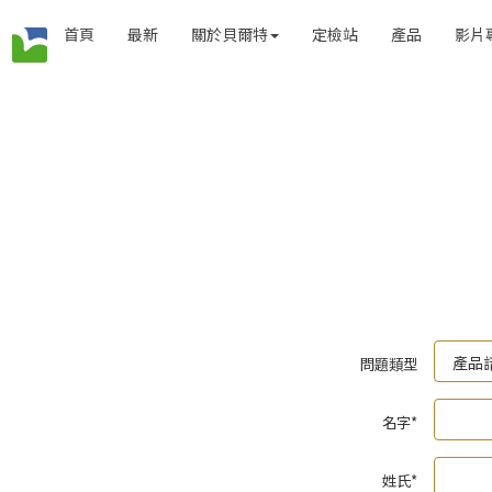
首頁
最新
關於貝爾特
定檢站
產品
影片
問題類型
名字*
姓氏*